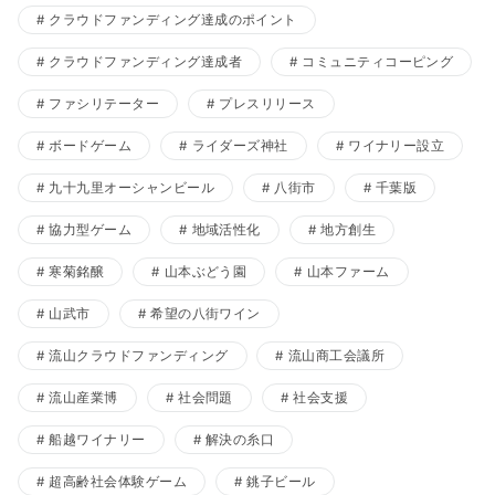
クラウドファンディング達成のポイント
クラウドファンディング達成者
コミュニティコーピング
ファシリテーター
プレスリリース
ボードゲーム
ライダーズ神社
ワイナリー設立
九十九里オーシャンビール
八街市
千葉版
協力型ゲーム
地域活性化
地方創生
寒菊銘醸
山本ぶどう園
山本ファーム
山武市
希望の八街ワイン
流山クラウドファンディング
流山商工会議所
流山産業博
社会問題
社会支援
船越ワイナリー
解決の糸口
超高齢社会体験ゲーム
銚子ビール