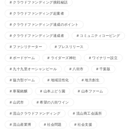
クラウドファンディング挑戦秘話
クラウドファンディング起案者
クラウドファンディング達成のポイント
クラウドファンディング達成者
コミュニティコーピング
ファシリテーター
プレスリリース
ボードゲーム
ライダーズ神社
ワイナリー設立
九十九里オーシャンビール
八街市
千葉版
協力型ゲーム
地域活性化
地方創生
寒菊銘醸
山本ぶどう園
山本ファーム
山武市
希望の八街ワイン
流山クラウドファンディング
流山商工会議所
流山産業博
社会問題
社会支援