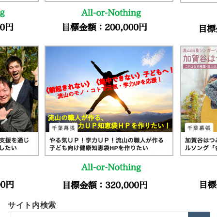
Menu
nagareyamapress3
広報・PR 石井貴美子
2020年2月17日
サイト内検索
検