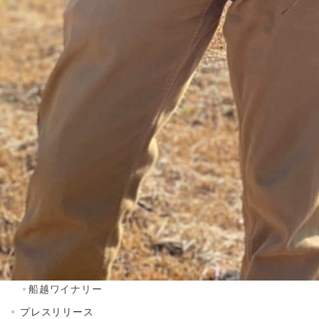
索：
カテゴリー
お知らせ
ちば クラウドファンディングとは
アドバイザー 活動ブログ
アドバイザー/ Anna Sato
アドバイザーのご紹介
クラウドファンディング体験者インタビュー
コミュニティコーピング
ドリプロ
ピタゴラ
ライダーズ神社実行委員会
船越ワイナリー
プレスリリース