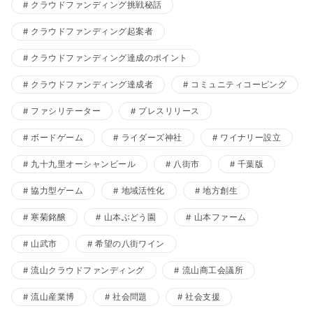
クラウドファンディング挑戦秘話
クラウドファンディング起案者
クラウドファンディング達成のポイント
クラウドファンディング達成者
コミュニティコーピング
ファシリテーター
プレスリリース
ボードゲーム
ライダーズ神社
ワイナリー設立
九十九里オーシャンビール
八街市
千葉版
協力型ゲーム
地域活性化
地方創生
寒菊銘醸
山本ぶどう園
山本ファーム
山武市
希望の八街ワイン
流山クラウドファンディング
流山商工会議所
流山産業博
社会問題
社会支援