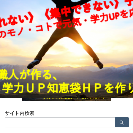
Menu
nagareyama-pj2
広報・PR 石井貴美子
2020年2月17日
サイト内検索
検
索：