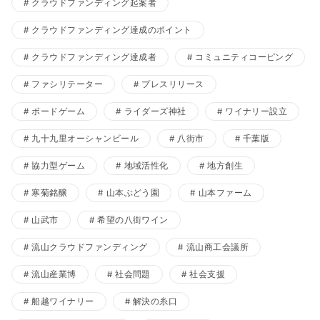
クラウドファンディング起案者
クラウドファンディング達成のポイント
クラウドファンディング達成者
コミュニティコーピング
ファシリテーター
プレスリリース
ボードゲーム
ライダーズ神社
ワイナリー設立
九十九里オーシャンビール
八街市
千葉版
協力型ゲーム
地域活性化
地方創生
寒菊銘醸
山本ぶどう園
山本ファーム
山武市
希望の八街ワイン
流山クラウドファンディング
流山商工会議所
流山産業博
社会問題
社会支援
船越ワイナリー
解決の糸口