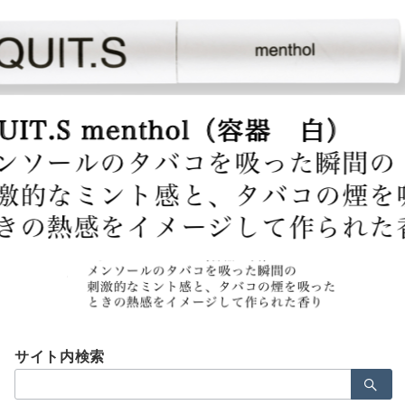
Menu
QUITS-4
広報・PR 石井貴美子
2020年4月1日
サイト内検索
検
索：