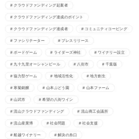
クラウドファンディング起案者
クラウドファンディング達成のポイント
クラウドファンディング達成者
コミュニティコーピング
ファシリテーター
プレスリリース
ボードゲーム
ライダーズ神社
ワイナリー設立
九十九里オーシャンビール
八街市
千葉版
協力型ゲーム
地域活性化
地方創生
寒菊銘醸
山本ぶどう園
山本ファーム
山武市
希望の八街ワイン
流山クラウドファンディング
流山商工会議所
流山産業博
社会問題
社会支援
船越ワイナリー
解決の糸口