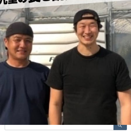
Menu
kankiku
広報・PR 石井貴美子
2020年6月6日
サイト内検索
検
索：