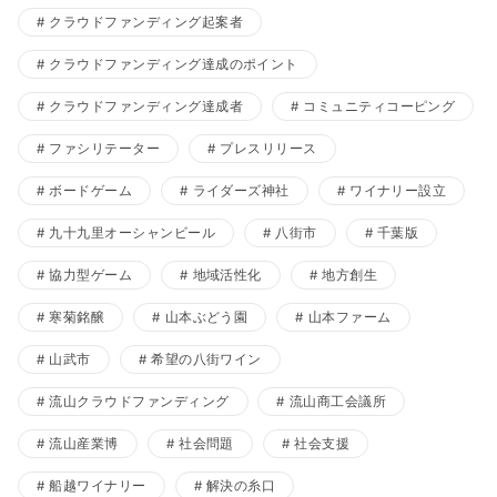
クラウドファンディング起案者
クラウドファンディング達成のポイント
クラウドファンディング達成者
コミュニティコーピング
ファシリテーター
プレスリリース
ボードゲーム
ライダーズ神社
ワイナリー設立
九十九里オーシャンビール
八街市
千葉版
協力型ゲーム
地域活性化
地方創生
寒菊銘醸
山本ぶどう園
山本ファーム
山武市
希望の八街ワイン
流山クラウドファンディング
流山商工会議所
流山産業博
社会問題
社会支援
船越ワイナリー
解決の糸口