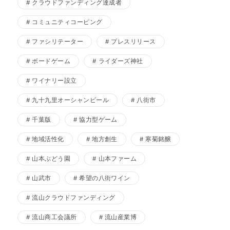
クラウドファンディング達成者
コミュニティコーピング
ファシリテーター
プレスリリース
ボードゲーム
ライダーズ神社
ワイナリー設立
九十九里オーシャンビール
八街市
千葉版
協力型ゲーム
地域活性化
地方創生
寒菊銘醸
山本ぶどう園
山本ファーム
山武市
希望の八街ワイン
流山クラウドファンディング
流山商工会議所
流山産業博