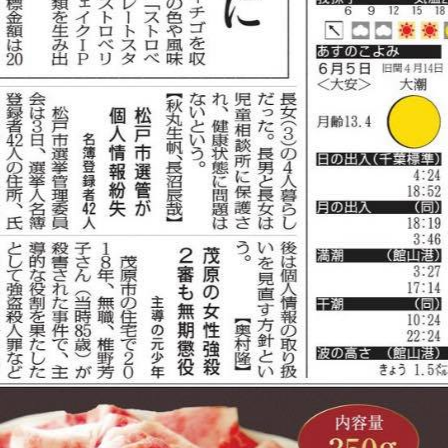
アドバイザーのご紹介
クラウドファンディング体験者インタビュー
コミュニティコーピング
ドリプロ
ピタゴラ
ライダーズ神社実行委員会
船越ワイナリー
プレスリリース
プロジェクトご紹介
CHIBA SAKE
ちばクラフトビアガーデン
キンセンス QUIT.S
ペナシュールBOSO
ライダーズプロジェクト