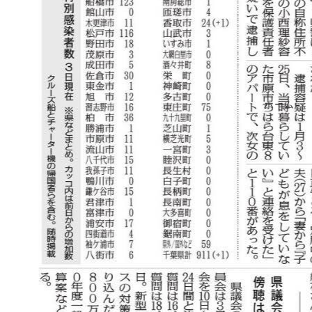
ホーム
kankiu-mainichi2
広報・PR 石井貴美子