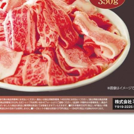
寒菊銘醸
山本ファーム
流山商工会議所
船越ワイナリー
プロジェクト結果
メディア掲載実績
ライターが行く！応援レポート
南アフリカのサイを密猟から守りたい！
キーワード検索
CAMP FIRE
FAAVO千葉幕張
いちごビール
こまいぬブルワリー柏ビール
ちばクラウドファンディング