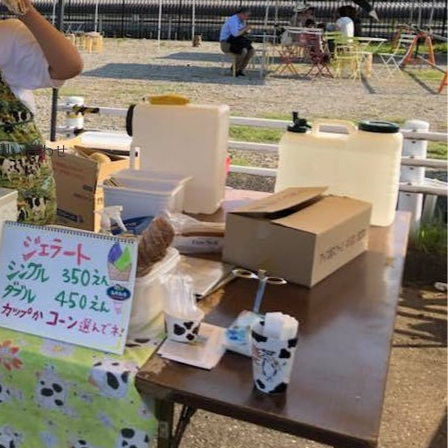
問い合わせ
サイト内検索
検
索：
カテゴリー
お知らせ
ちば クラウドファンディングとは
アドバイザー 活動ブログ
アドバイザー/ Anna Sato