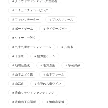
クラウドファンディング達成者
コミュニティコーピング
ファシリテーター
プレスリリース
ボードゲーム
ライダーズ神社
ワイナリー設立
九十九里オーシャンビール
八街市
千葉版
協力型ゲーム
地域活性化
地方創生
寒菊銘醸
山本ぶどう園
山本ファーム
山武市
希望の八街ワイン
流山クラウドファンディング
流山商工会議所
流山産業博