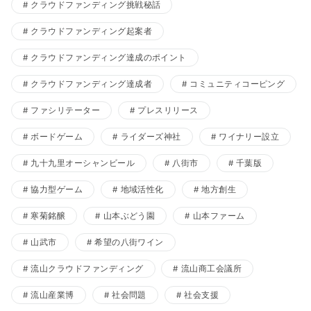
クラウドファンディング挑戦秘話
クラウドファンディング起案者
クラウドファンディング達成のポイント
クラウドファンディング達成者
コミュニティコーピング
ファシリテーター
プレスリリース
ボードゲーム
ライダーズ神社
ワイナリー設立
九十九里オーシャンビール
八街市
千葉版
協力型ゲーム
地域活性化
地方創生
寒菊銘醸
山本ぶどう園
山本ファーム
山武市
希望の八街ワイン
流山クラウドファンディング
流山商工会議所
流山産業博
社会問題
社会支援