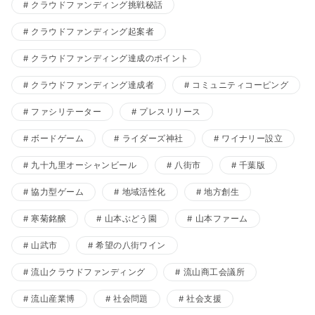
クラウドファンディング挑戦秘話
クラウドファンディング起案者
クラウドファンディング達成のポイント
クラウドファンディング達成者
コミュニティコーピング
ファシリテーター
プレスリリース
ボードゲーム
ライダーズ神社
ワイナリー設立
九十九里オーシャンビール
八街市
千葉版
協力型ゲーム
地域活性化
地方創生
寒菊銘醸
山本ぶどう園
山本ファーム
山武市
希望の八街ワイン
流山クラウドファンディング
流山商工会議所
流山産業博
社会問題
社会支援