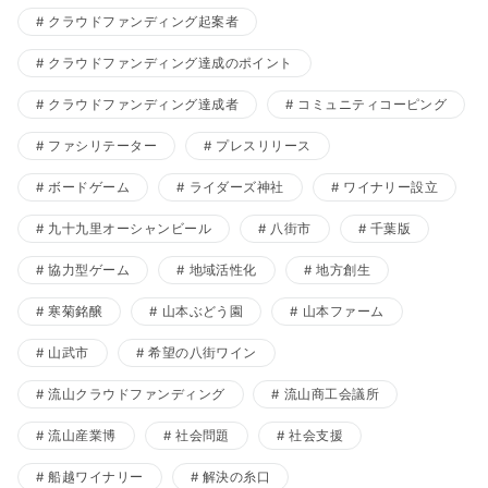
クラウドファンディング起案者
クラウドファンディング達成のポイント
クラウドファンディング達成者
コミュニティコーピング
ファシリテーター
プレスリリース
ボードゲーム
ライダーズ神社
ワイナリー設立
九十九里オーシャンビール
八街市
千葉版
協力型ゲーム
地域活性化
地方創生
寒菊銘醸
山本ぶどう園
山本ファーム
山武市
希望の八街ワイン
流山クラウドファンディング
流山商工会議所
流山産業博
社会問題
社会支援
船越ワイナリー
解決の糸口