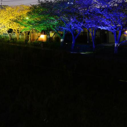
Menu
7iroraitoappunosakura
アドバイザー
2021年3月6日
サイト内検索
検
索：