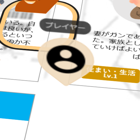
Menu
107488641_197860358320834_80
18578610539150088_n
アドバイザー
2021年3月10日
サイト内検索
検