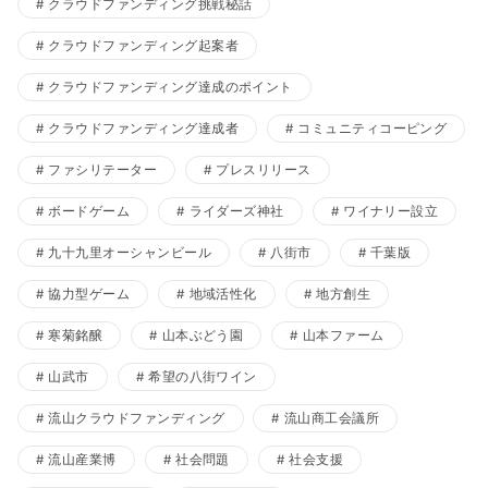
クラウドファンディング挑戦秘話
クラウドファンディング起案者
クラウドファンディング達成のポイント
クラウドファンディング達成者
コミュニティコーピング
ファシリテーター
プレスリリース
ボードゲーム
ライダーズ神社
ワイナリー設立
九十九里オーシャンビール
八街市
千葉版
協力型ゲーム
地域活性化
地方創生
寒菊銘醸
山本ぶどう園
山本ファーム
山武市
希望の八街ワイン
流山クラウドファンディング
流山商工会議所
流山産業博
社会問題
社会支援