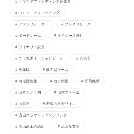
クラウドファンディング達成者
コミュニティコーピング
ファシリテーター
プレスリリース
ボードゲーム
ライダーズ神社
ワイナリー設立
九十九里オーシャンビール
八街市
千葉版
協力型ゲーム
地域活性化
地方創生
寒菊銘醸
山本ぶどう園
山本ファーム
山武市
希望の八街ワイン
流山クラウドファンディング
流山商工会議所
流山産業博