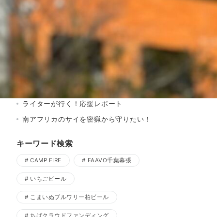
寒菊銘醸
山本ファーム
流山商工会議所
船越ワイナリー
プロジェクト結果
メディア掲載実績
ライターが行く！応援レポート
南アフリカのサイを密猟から守りたい！
キーワード検索
CAMP FIRE
FAAVO千葉幕張
いちごビール
こまいぬブルワリー柏ビール
ちばクラウドファンディング