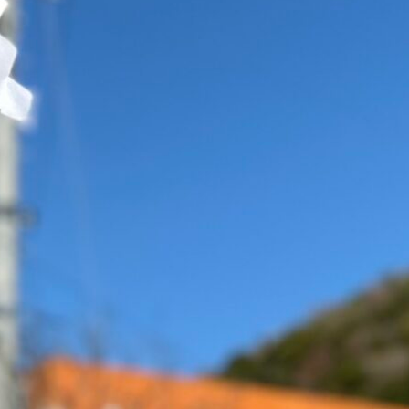
アドバイザーのご紹介
クラウドファンディング体験者インタビュー
コミュニティコーピング
ドリプロ
ピタゴラ
ライダーズ神社実行委員会
船越ワイナリー
プレスリリース
プロジェクトご紹介
CHIBA SAKE
ちばクラフトビアガーデン
キンセンス QUIT.S
ペナシュールBOSO
ライダーズプロジェクト