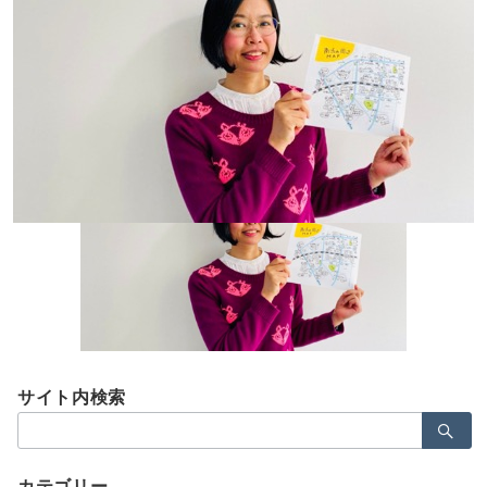
Menu
nobukonoguchi
広報・PR 石井貴美子
2021年1月4日
サイト内検索
検
索：
カテゴリー