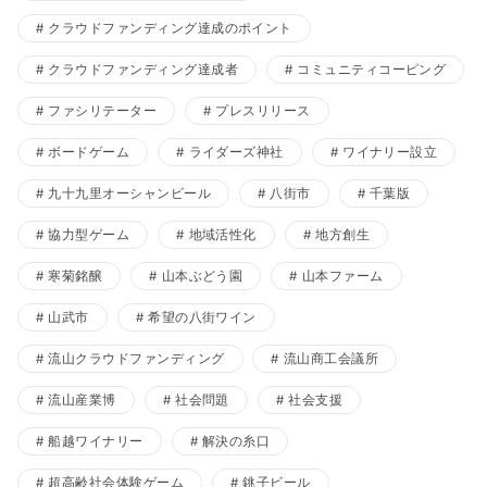
クラウドファンディング達成のポイント
クラウドファンディング達成者
コミュニティコーピング
ファシリテーター
プレスリリース
ボードゲーム
ライダーズ神社
ワイナリー設立
九十九里オーシャンビール
八街市
千葉版
協力型ゲーム
地域活性化
地方創生
寒菊銘醸
山本ぶどう園
山本ファーム
山武市
希望の八街ワイン
流山クラウドファンディング
流山商工会議所
流山産業博
社会問題
社会支援
船越ワイナリー
解決の糸口
超高齢社会体験ゲーム
銚子ビール