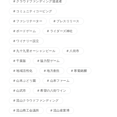
クラウドファンディング達成者
コミュニティコーピング
ファシリテーター
プレスリリース
ボードゲーム
ライダーズ神社
ワイナリー設立
九十九里オーシャンビール
八街市
千葉版
協力型ゲーム
地域活性化
地方創生
寒菊銘醸
山本ぶどう園
山本ファーム
山武市
希望の八街ワイン
流山クラウドファンディング
流山商工会議所
流山産業博