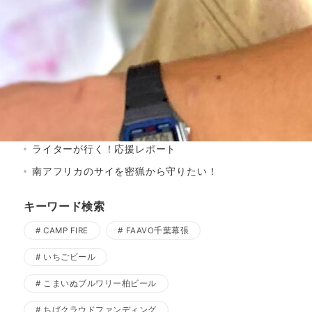
寒菊銘醸
山本ファーム
流山商工会議所
船越ワイナリー
プロジェクト結果
メディア掲載実績
ライターが行く！応援レポート
南アフリカのサイを密猟から守りたい！
キーワード検索
CAMP FIRE
FAAVO千葉幕張
いちごビール
こまいぬブルワリー柏ビール
ちばクラウドファンディング