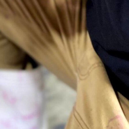
アドバイザーのご紹介
クラウドファンディング体験者インタビュー
コミュニティコーピング
ドリプロ
ピタゴラ
ライダーズ神社実行委員会
船越ワイナリー
プレスリリース
プロジェクトご紹介
CHIBA SAKE
ちばクラフトビアガーデン
キンセンス QUIT.S
ペナシュールBOSO
ライダーズプロジェクト