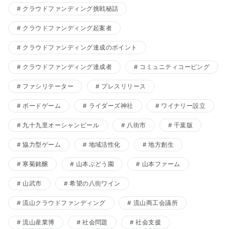
クラウドファンディング挑戦秘話
クラウドファンディング起案者
クラウドファンディング達成のポイント
クラウドファンディング達成者
コミュニティコーピング
ファシリテーター
プレスリリース
ボードゲーム
ライダーズ神社
ワイナリー設立
九十九里オーシャンビール
八街市
千葉版
協力型ゲーム
地域活性化
地方創生
寒菊銘醸
山本ぶどう園
山本ファーム
山武市
希望の八街ワイン
流山クラウドファンディング
流山商工会議所
流山産業博
社会問題
社会支援