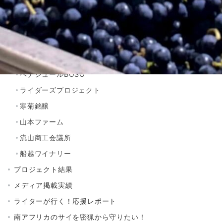
プロジェクトご紹介
CHIBA SAKE
ちばクラフトビアガーデン
キンセンス QUIT.S
ペナシュールBOSO
ライダーズプロジェクト
寒菊銘醸
山本ファーム
流山商工会議所
船越ワイナリー
プロジェクト結果
メディア掲載実績
ライターが行く！応援レポート
南アフリカのサイを密猟から守りたい！