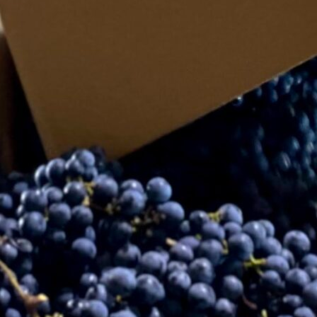
索：
カテゴリー
お知らせ
ちば クラウドファンディングとは
アドバイザー 活動ブログ
アドバイザー/ Anna Sato
アドバイザーのご紹介
クラウドファンディング体験者インタビュー
コミュニティコーピング
ドリプロ
ピタゴラ
ライダーズ神社実行委員会
船越ワイナリー
プレスリリース