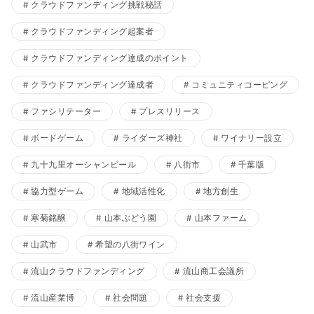
クラウドファンディング挑戦秘話
クラウドファンディング起案者
クラウドファンディング達成のポイント
クラウドファンディング達成者
コミュニティコーピング
ファシリテーター
プレスリリース
ボードゲーム
ライダーズ神社
ワイナリー設立
九十九里オーシャンビール
八街市
千葉版
協力型ゲーム
地域活性化
地方創生
寒菊銘醸
山本ぶどう園
山本ファーム
山武市
希望の八街ワイン
流山クラウドファンディング
流山商工会議所
流山産業博
社会問題
社会支援