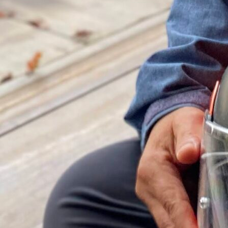
索：
カテゴリー
お知らせ
ちば クラウドファンディングとは
アドバイザー 活動ブログ
アドバイザー/ Anna Sato
アドバイザーのご紹介
クラウドファンディング体験者インタビュー
コミュニティコーピング
ドリプロ
ピタゴラ
ライダーズ神社実行委員会
船越ワイナリー
プレスリリース