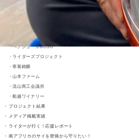
プロジェクトご紹介
CHIBA SAKE
ちばクラフトビアガーデン
キンセンス QUIT.S
ペナシュールBOSO
ライダーズプロジェクト
寒菊銘醸
山本ファーム
流山商工会議所
船越ワイナリー
プロジェクト結果
メディア掲載実績
ライターが行く！応援レポート
南アフリカのサイを密猟から守りたい！