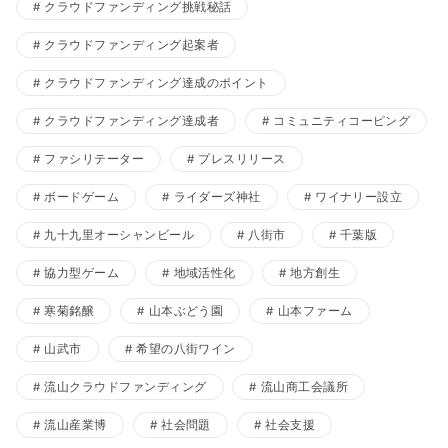
クラウドファンディング挑戦秘話
クラウドファンディング起案者
クラウドファンディング達成のポイント
クラウドファンディング達成者
コミュニティコーピング
ファシリテーター
プレスリリース
ボードゲーム
ライダーズ神社
ワイナリー設立
九十九里オーシャンビール
八街市
千葉版
協力型ゲーム
地域活性化
地方創生
寒菊銘醸
山本ぶどう園
山本ファーム
山武市
希望の八街ワイン
流山クラウドファンディング
流山商工会議所
流山産業博
社会問題
社会支援