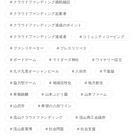
クラウドファンディング挑戦秘話
クラウドファンディング起案者
クラウドファンディング達成のポイント
クラウドファンディング達成者
コミュニティコーピング
ファシリテーター
プレスリリース
ボードゲーム
ライダーズ神社
ワイナリー設立
九十九里オーシャンビール
八街市
千葉版
協力型ゲーム
地域活性化
地方創生
寒菊銘醸
山本ぶどう園
山本ファーム
山武市
希望の八街ワイン
流山クラウドファンディング
流山商工会議所
流山産業博
社会問題
社会支援