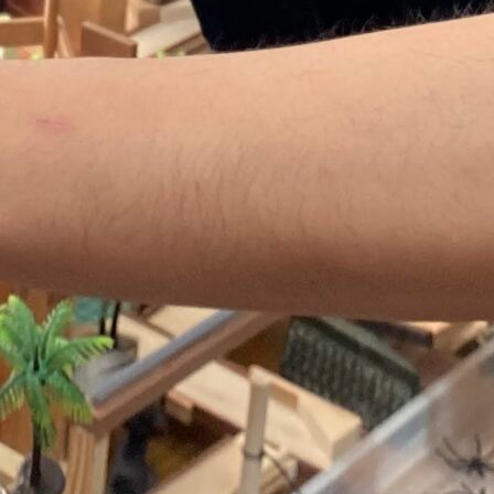
索：
カテゴリー
お知らせ
ちば クラウドファンディングとは
アドバイザー 活動ブログ
アドバイザー/ Anna Sato
アドバイザーのご紹介
クラウドファンディング体験者インタビュー
コミュニティコーピング
ドリプロ
ピタゴラ
ライダーズ神社実行委員会
船越ワイナリー
プレスリリース