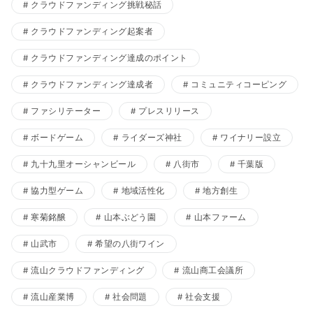
クラウドファンディング挑戦秘話
クラウドファンディング起案者
クラウドファンディング達成のポイント
クラウドファンディング達成者
コミュニティコーピング
ファシリテーター
プレスリリース
ボードゲーム
ライダーズ神社
ワイナリー設立
九十九里オーシャンビール
八街市
千葉版
協力型ゲーム
地域活性化
地方創生
寒菊銘醸
山本ぶどう園
山本ファーム
山武市
希望の八街ワイン
流山クラウドファンディング
流山商工会議所
流山産業博
社会問題
社会支援