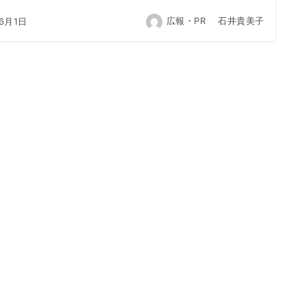
広報・PR 石井貴美子
6月1日