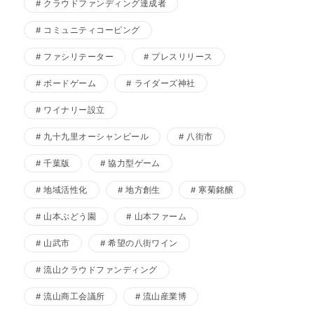
クラウドファンディング達成者
コミュニティコーピング
ファシリテーター
プレスリリース
ボードゲーム
ライダーズ神社
ワイナリー設立
九十九里オーシャンビール
八街市
千葉版
協力型ゲーム
地域活性化
地方創生
寒菊銘醸
山本ぶどう園
山本ファーム
山武市
希望の八街ワイン
流山クラウドファンディング
流山商工会議所
流山産業博