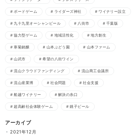
ボードゲーム
ライダーズ神社
ワイナリー設立
九十九里オーシャンビール
八街市
千葉版
協力型ゲーム
地域活性化
地方創生
寒菊銘醸
山本ぶどう園
山本ファーム
山武市
希望の八街ワイン
流山クラウドファンディング
流山商工会議所
流山産業博
社会問題
社会支援
船越ワイナリー
解決の糸口
超高齢社会体験ゲーム
銚子ビール
アーカイブ
2021年12月