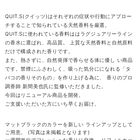
QUIT.S(クイッツ)はそれぞれの症状や行動にアプロー
チすることで知られている天然香料を厳選。
QUIT.Sに使われている香料ははラグジュアリーライン
の香水に選ばれ、高品質。 上質な天然香料と自然原料
だけで構成された香りです。
また、熱さずに、自然発揮で香らせる体に優し い商品
です。禁煙にふさわしく、吸った気分にになれる「タ
バコの香りそのもの」を作り上げる為に、 香りのプロ
調香師 新間美也氏に監修いただきました。
今回はリニューアル商品を開発。
ご支援いただいた方にいち早くお届け。
マットブラックのカラーを新しい ラインアップとして
ご用意。 (写真は未掲載となります)
一週間単位でフレッシュな香りに交換。 リフィルカー