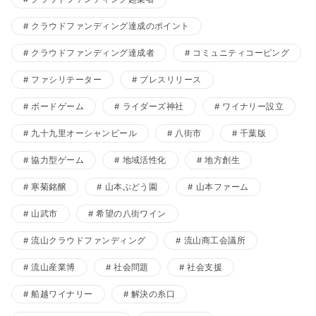
クラウドファンディング達成のポイント
クラウドファンディング達成者
コミュニティコーピング
ファシリテーター
プレスリリース
ボードゲーム
ライダーズ神社
ワイナリー設立
九十九里オーシャンビール
八街市
千葉版
協力型ゲーム
地域活性化
地方創生
寒菊銘醸
山本ぶどう園
山本ファーム
山武市
希望の八街ワイン
流山クラウドファンディング
流山商工会議所
流山産業博
社会問題
社会支援
船越ワイナリー
解決の糸口