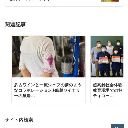
シ
ョ
関連記事
ン
多古ワインと一流シェフの夢のよう
超高齢社会体験ゲ
なコラボレーション♪船越ワイナリ
教育現場での好化
ーの醸造...
ティコー...
サイト内検索
検