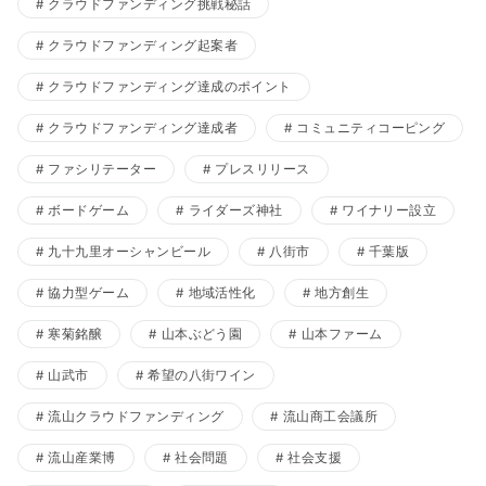
クラウドファンディング挑戦秘話
クラウドファンディング起案者
クラウドファンディング達成のポイント
クラウドファンディング達成者
コミュニティコーピング
ファシリテーター
プレスリリース
ボードゲーム
ライダーズ神社
ワイナリー設立
九十九里オーシャンビール
八街市
千葉版
協力型ゲーム
地域活性化
地方創生
寒菊銘醸
山本ぶどう園
山本ファーム
山武市
希望の八街ワイン
流山クラウドファンディング
流山商工会議所
流山産業博
社会問題
社会支援