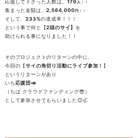
応援して下さった人数は、
179
人
！！
集まった金額は、
2,564,000
円
！！
そして、
233%
の達成率！！！
という事で何と【
2頭のサイ】
を
助けられる事になりました！！
そのプロジェクトのリターンの中に、
今回の【
サイの角切り活動にライブ参加！
】
というリターンがあり
いち
応援団📣
（ちば クラウドファンディング😎）
として参加させてもらいました😊🦏