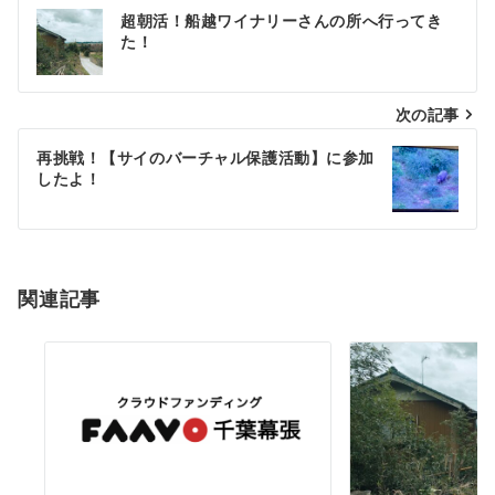
投
超朝活！船越ワイナリーさんの所へ行ってき
稿
た！
ナ
次の記事
ビ
ゲ
再挑戦！【サイのバーチャル保護活動】に参加
したよ！
ー
シ
ョ
関連記事
ン