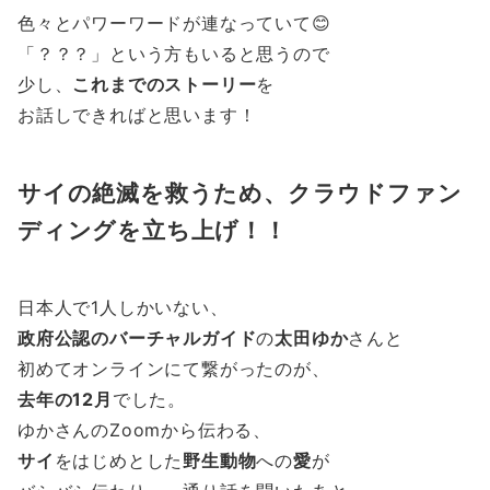
色々とパワーワードが連なっていて😊
「？？？」という方もいると思うので
少し、
これまでのストーリー
を
お話しできればと思います！
サイの絶滅を救うため、クラウドファン
ディングを立ち上げ！！
日本人で1人しかいない、
政府公認のバーチャルガイド
の
太田ゆか
さんと
初めてオンラインにて繋がったのが、
去年の12月
でした。
ゆかさんのZoomから伝わる、
サイ
をはじめとした
野生動物
への
愛
が