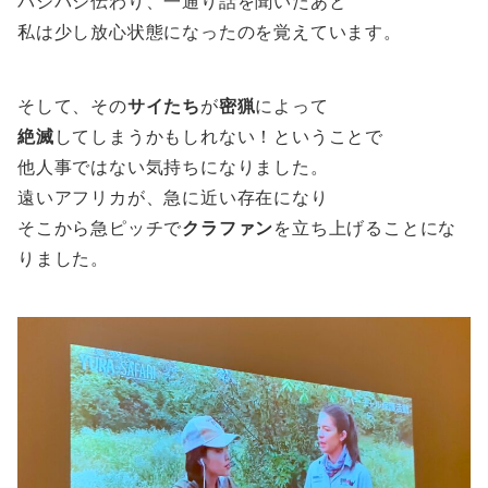
バシバシ伝わり、一通り話を聞いたあと
私は少し放心状態になったのを覚えています。
そして、その
サイたち
が
密猟
によって
絶滅
してしまうかもしれない！ということで
他人事ではない気持ちになりました。
遠いアフリカが、急に近い存在になり
そこから急ピッチで
クラファン
を立ち上げることにな
りました。