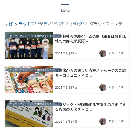
Menu
CAMPFIRE キュレーションパートナー
ちば クラウドファンディンング
ブログ
クラウドファンディングの基礎
クラウドファンディング体験者インタビュー
超高齢社会体験ゲームの取り組みは教育現
場での好化学反応～...
アドバイザー
2021年9月27日
クラウドファンディング体験者インタビュー
支援者からの嬉しい応援メッセージのご紹
介～コミュニティコ...
アドバイザー
2021年9月27日
クラウドファンディング体験者インタビュー
プロジェクトが躍動する支援者のさまざま
な応援のカタチ～コ...
アドバイザー
2021年9月27日