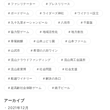
ファシリテーター
プレスリリース
ボードゲーム
ライダーズ神社
ワイナリー設立
九十九里オーシャンビール
八街市
千葉版
協力型ゲーム
地域活性化
地方創生
寒菊銘醸
山本ぶどう園
山本ファーム
山武市
希望の八街ワイン
流山クラウドファンディング
流山商工会議所
流山産業博
社会問題
社会支援
船越ワイナリー
解決の糸口
超高齢社会体験ゲーム
銚子ビール
アーカイブ
2021年12月