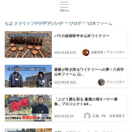
Menu
CAMPFIRE キュレーションパートナー
ちば クラウドファンディンング
ブログ
山本ファーム
ちば クラウドファンディングとは
バラの植樹祭🌹＠山本ワイナリー
佐藤杏菜 / アドバイザー
2021年3月22日
ライターが行く！応援レポート
薔薇が咲き誇るワイナリーへの夢！八街市
山本ファーム 山...
アドバイザー
2021年2月16日
お知らせ
「ぶどう園を彩る 薔薇の樹オーナー募
集」プロジェクト&#...
広報・PR 石井貴美子
2021年2月1日