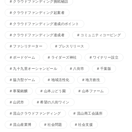
クラウドファンディング挑戦秘話
クラウドファンディング起案者
クラウドファンディング達成のポイント
クラウドファンディング達成者
コミュニティコーピング
ファシリテーター
プレスリリース
ボードゲーム
ライダーズ神社
ワイナリー設立
九十九里オーシャンビール
八街市
千葉版
協力型ゲーム
地域活性化
地方創生
寒菊銘醸
山本ぶどう園
山本ファーム
山武市
希望の八街ワイン
流山クラウドファンディング
流山商工会議所
流山産業博
社会問題
社会支援