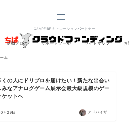
CAMPFIRE キュレーションパートナー
活動ブログ
サポートツール
サイトマップ
お
ーム
多くの人にドリプロを届けたい！新たな出会い
しみなアナログゲーム展示会最大級規模のゲー
ーケットへ
アドバイザー
10月29日